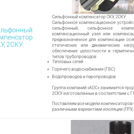
Сильфонный компенсатор СКУ, 2СКУ
Сильфонное компенсационное устройс
сильфонный, сильфонное компе
ильфонный
компенсационный узел или компенсац
мпенсатор
предназначенное для компенсации осе
У, 2СКУ
статических или динамических нагр
обеспечение целостности и герметичн
типов трубопроводов:
Тепловых сетей
Горячего водоснабжения (ГВС)
Водопроводов и паропроводов
Группа компаний «АОС» занимается
прод
2СКУ
изготовленных
в соответствии с Г
Поставляем все модели компенсаторов С
различными вариантами изоляции (ППУ, П