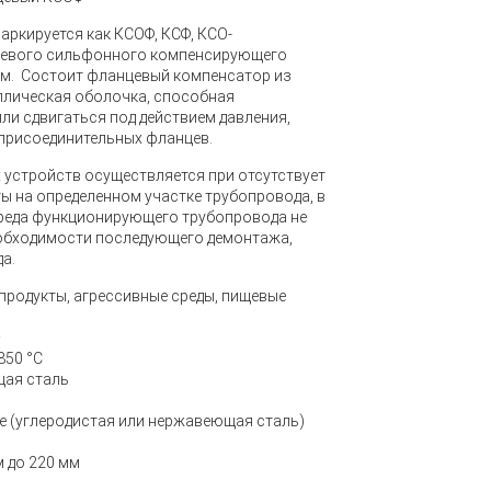
кируется как КСОФ, КСФ, КСО-
севого сильфонного компенсирующего
м. Состоит фланцевый компенсатор из
ллическая оболочка, способная
ли сдвигаться под действием давления,
 присоединительных фланцев.
устройств осуществляется при отсутствует
 на определенном участке трубопровода, в
 среда функционирующего трубопровода не
необходимости последующего демонтажа,
а.
тепродукты, агрессивные среды, пищевые
2
850 °С
щая сталь
е (углеродистая или нержавеющая сталь)
 до 220 мм