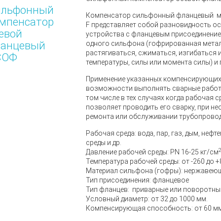
ильфонный
Компенсатор сильфонный фланцевый мар
мпенсатор
F
представляет собой разновидность о
евой
устройства с фланцевым присоединение
ланцевый
одного сильфона (гофрированная мета
растягиваться, сжиматься, изгибаться и
СОФ
температуры, силы или момента силы) и
Применение указанных компенсирующих 
возможности выполнять сварные работы
том числе в тех случаях когда рабочая
позволяет проводить его сварку, при 
ремонта или обслуживании трубопровод
Рабочая среда: вода, пар, газ, дым, неф
среды и др.
Давление рабочей среды: PN 16-25 кг/см
Температура рабочей среды: от -260 до +
Материал сильфона (гофры): нержавею
Тип присоединения: фланцевое
Тип фланцев: приварные или поворотны
Условный диаметр: от 32 до 1000 мм.
Компенсирующая способность: от 60 мм