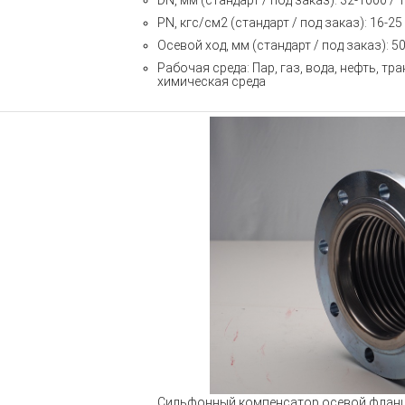
DN, мм (стандарт / под заказ): 32-1000 / 
PN, кгс/см2 (стандарт / под заказ): 16-25
Осевой ход, мм (стандарт / под заказ): 50
Рабочая среда: Пар, газ, вода, нефть, т
химическая среда
Сильфонный компенсатор осевой флан