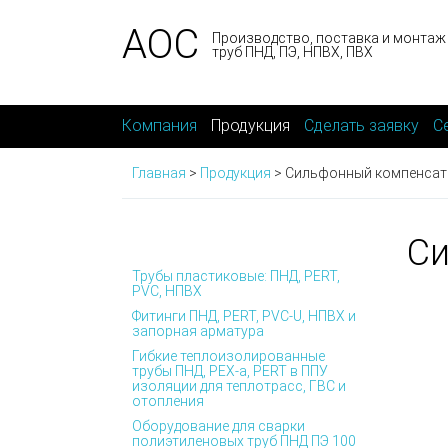
АОС
Производство, поставка и монтаж
труб ПНД, ПЭ, НПВХ, ПВХ
Компания
Продукция
Сделать заявку
С
Главная
>
Продукция
>
Сильфонный компенсат
Си
Трубы пластиковые: ПНД, PERT,
PVC, НПВХ
Фитинги ПНД, PERT, PVC-U, НПВХ и
запорная арматура
Гибкие теплоизолированные
трубы ПНД, PEX-а, PERT в ППУ
изоляции для теплотрасс, ГВС и
отопления
Оборудование для сварки
полиэтиленовых труб ПНД ПЭ 100