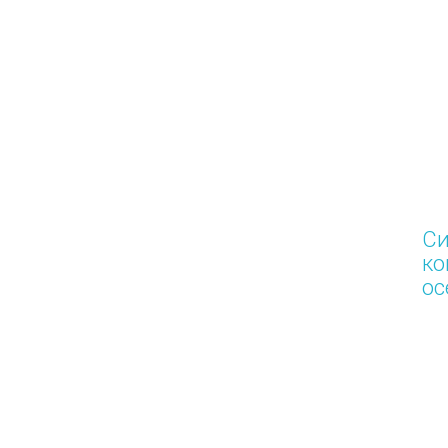
С
ко
ос