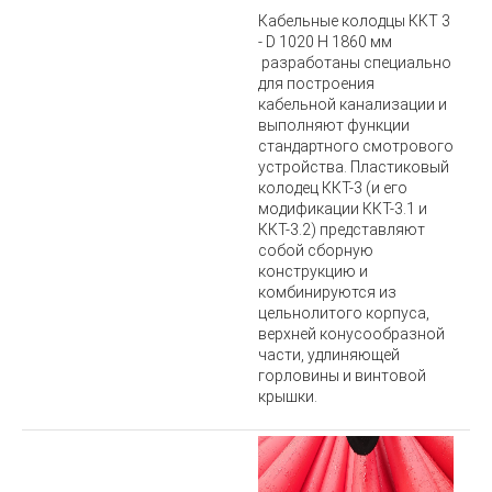
Кабельные колодцы ККТ 3
-
D 1020 H 1860 мм
разработаны специально
для построения
кабельной канализации и
выполняют функции
стандартного смотрового
устройства. Пластиковый
колодец ККТ-3 (и его
модификации ККТ-3.1 и
ККТ-3.2) представляют
собой сборную
конструкцию и
комбинируются из
цельнолитого корпуса,
верхней конусообразной
части, удлиняющей
горловины и винтовой
крышки.