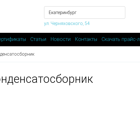
ул. Черняховского, 54
ертификаты
Статьи
Новости
Контакты
Скачать прайс-л
денсатосборник
нденсатосборник