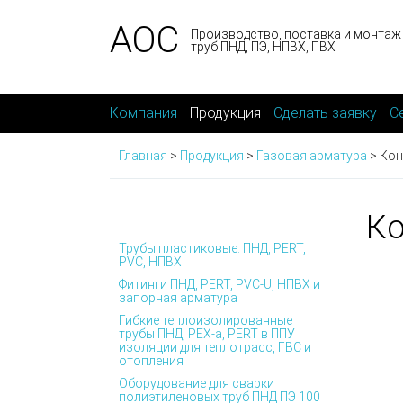
АОС
Производство, поставка и монтаж
труб ПНД, ПЭ, НПВХ, ПВХ
Компания
Продукция
Сделать заявку
С
Главная
>
Продукция
>
Газовая арматура
>
Кон
Ко
Трубы пластиковые: ПНД, PERT,
PVC, НПВХ
Фитинги ПНД, PERT, PVC-U, НПВХ и
запорная арматура
Гибкие теплоизолированные
трубы ПНД, PEX-а, PERT в ППУ
изоляции для теплотрасс, ГВС и
отопления
Оборудование для сварки
полиэтиленовых труб ПНД ПЭ 100